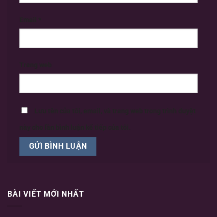
Email
*
Trang web
Lưu tên của tôi, email, và trang web trong trình duyệt
này cho lần bình luận kế tiếp của tôi.
BÀI VIẾT MỚI NHẤT