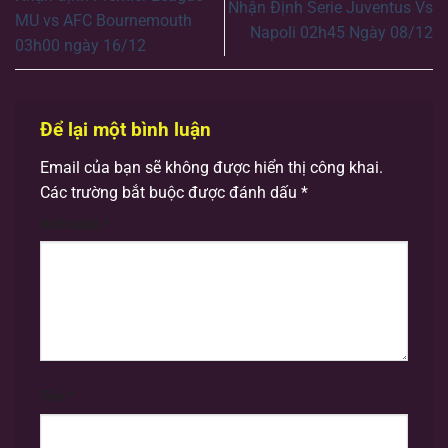
Nhận Định Serie Juventus Vs
MU vs AFC Bournemouth
Napoli 02h45 Ngày 08/12
03h00 ngày 16/12
Để lại một bình luận
Email của bạn sẽ không được hiển thị công khai.
Các trường bắt buộc được đánh dấu
*
Bình luận
*
Tên
*