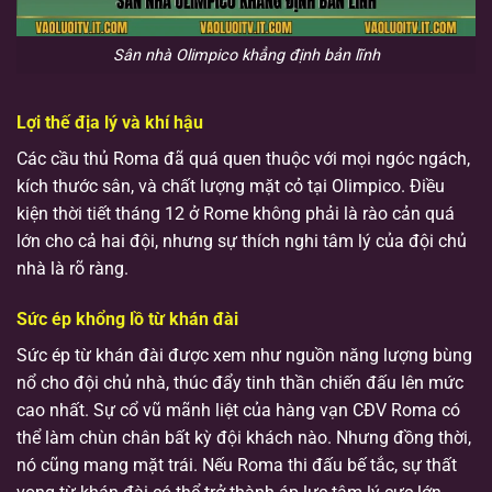
Sân nhà Olimpico khẳng định bản lĩnh
Lợi thế địa lý và khí hậu
Các cầu thủ Roma đã quá quen thuộc với mọi ngóc ngách,
kích thước sân, và chất lượng mặt cỏ tại Olimpico. Điều
kiện thời tiết tháng 12 ở Rome không phải là rào cản quá
lớn cho cả hai đội, nhưng sự thích nghi tâm lý của đội chủ
nhà là rõ ràng.
Sức ép khổng lồ từ khán đài
Sức ép từ khán đài được xem như nguồn năng lượng bùng
nổ cho đội chủ nhà, thúc đẩy tinh thần chiến đấu lên mức
cao nhất. Sự cổ vũ mãnh liệt của hàng vạn CĐV Roma có
thể làm chùn chân bất kỳ đội khách nào. Nhưng đồng thời,
nó cũng mang mặt trái. Nếu Roma thi đấu bế tắc, sự thất