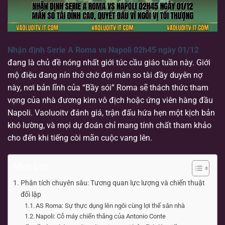
Nhận định Serie A Roma vs Napoli 02h45 ngày 01/12
đang là chủ đề nóng nhất giới túc cầu giáo tuần này. Giới
mộ điệu đang nín thở chờ đợi màn so tài đầy duyên nợ
này, nơi bản lĩnh của “Bầy sói” Roma sẽ thách thức tham
vọng của nhà đương kim vô địch hoặc ứng viên hàng đầu
Napoli. Vaoluoitv đánh giá, trận đấu hứa hẹn một kịch bản
khó lường, và mọi dự đoán chỉ mang tính chất tham khảo
cho đến khi tiếng còi mãn cuộc vang lên.
Mục Lục
Phân tích chuyên sâu: Tương quan lực lượng và chiến thuật
đối lập
AS Roma: Sự thực dụng lên ngôi cùng lợi thế sân nhà
Napoli: Cỗ máy chiến thắng của Antonio Conte