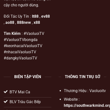
cậy cho người dùng.
Đối Tác Uy Tín :
lt88
,
ev88
,
ao88
,
888new
,
x88
Tìm Kiếm
: #VaoluoiTV
#VaoluoiTVbongda
#keonhacaiVaoluoiTV
#nhacaiVaoluoiTV
#dangkyVaoluoiTV
BIÊN TẬP VIÊN
THÔNG TIN TRỤ SỞ
Thương Hiệu : Vaoluoitv
BTV Mai Ca
Website :
BLV Trâu Gác Bếp
https://southwarkmind.or