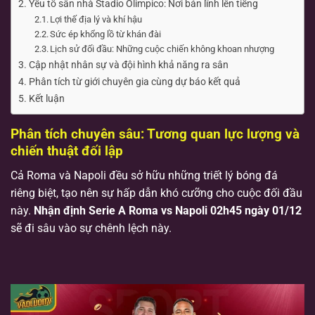
Yếu tố sân nhà Stadio Olimpico: Nơi bản lĩnh lên tiếng
Lợi thế địa lý và khí hậu
Sức ép khổng lồ từ khán đài
Lịch sử đối đầu: Những cuộc chiến không khoan nhượng
Cập nhật nhân sự và đội hình khả năng ra sân
Phân tích từ giới chuyên gia cùng dự báo kết quả
Kết luận
Phân tích chuyên sâu: Tương quan lực lượng và
chiến thuật đối lập
Cả Roma và Napoli đều sở hữu những triết lý bóng đá
riêng biệt, tạo nên sự hấp dẫn khó cưỡng cho cuộc đối đầu
này.
Nhận định Serie A Roma vs Napoli 02h45 ngày 01/12
sẽ đi sâu vào sự chênh lệch này.