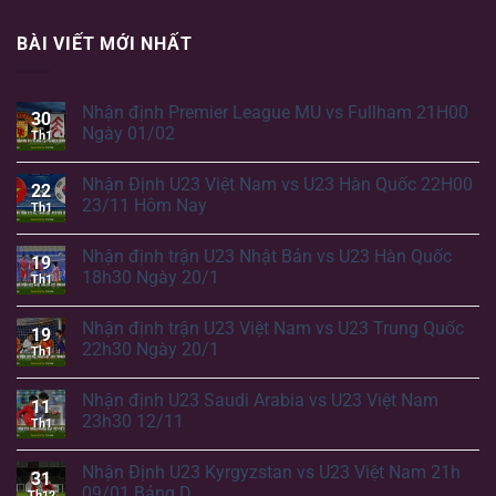
BÀI VIẾT MỚI NHẤT
Nhận định Premier League MU vs Fullham 21H00
30
Ngày 01/02
Th1
Nhận Định U23 Việt Nam vs U23 Hàn Quốc 22H00
22
23/11 Hôm Nay
Th1
Nhận định trận U23 Nhật Bản vs U23 Hàn Quốc
19
18h30 Ngày 20/1
Th1
Nhận định trận U23 Việt Nam vs U23 Trung Quốc
19
22h30 Ngày 20/1
Th1
Nhận định U23 Saudi Arabia vs U23 Việt Nam
11
23h30 12/11
Th1
Nhận Định U23 Kyrgyzstan vs U23 Việt Nam 21h
31
09/01 Bảng D
Th12