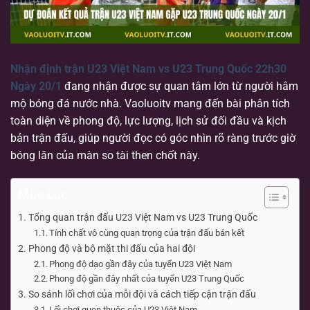
Nhận định trận U23 Việt Nam vs U23 Trung Quốc 22h30
Ngày 20/1
đang nhận được sự quan tâm lớn từ người hâm
mộ bóng đá nước nhà. Vaoluoitv mang đến bài phân tích
toàn diện về phong độ, lực lượng, lịch sử đối đầu và kịch
bản trận đấu, giúp người đọc có góc nhìn rõ ràng trước giờ
bóng lăn của màn so tài then chốt này.
Mục Lục
Tổng quan trận đấu U23 Việt Nam vs U23 Trung Quốc
Tính chất vô cùng quan trọng của trận đấu bán kết
Phong độ và bộ mặt thi đấu của hai đội
Phong độ dạo gần đây của tuyển U23 Việt Nam
Phong độ gần đây nhất của tuyển U23 Trung Quốc
So sánh lối chơi của mỗi đội và cách tiếp cận trận đấu
Lối chơi quen thuộc của U23 Việt Nam