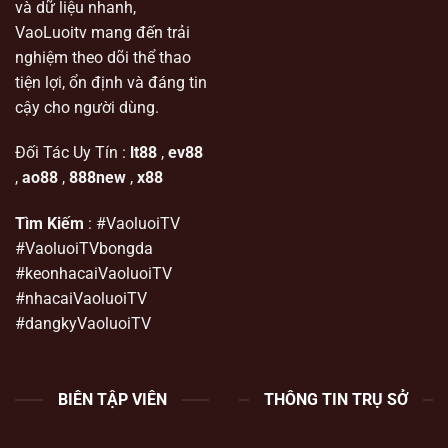
và dữ liệu nhanh,
VaoLuoitv mang đến trải
nghiệm theo dõi thể thao
tiện lợi, ổn định và đáng tin
cậy cho người dùng.
Đối Tác Uy Tín :
lt88
,
ev88
,
ao88
,
888new
,
x88
Tìm Kiếm
: #VaoluoiTV
#VaoluoiTVbongda
#keonhacaiVaoluoiTV
#nhacaiVaoluoiTV
#dangkyVaoluoiTV
BIÊN TẬP VIÊN
THÔNG TIN TRỤ SỞ