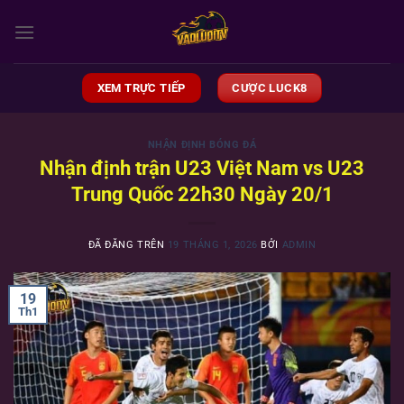
Chuyển
đến
nội
dung
XEM TRỰC TIẾP
CƯỢC LUCK8
NHẬN ĐỊNH BÓNG ĐÁ
Nhận định trận U23 Việt Nam vs U23
Trung Quốc 22h30 Ngày 20/1
ĐÃ ĐĂNG TRÊN
19 THÁNG 1, 2026
BỞI
ADMIN
19
Th1