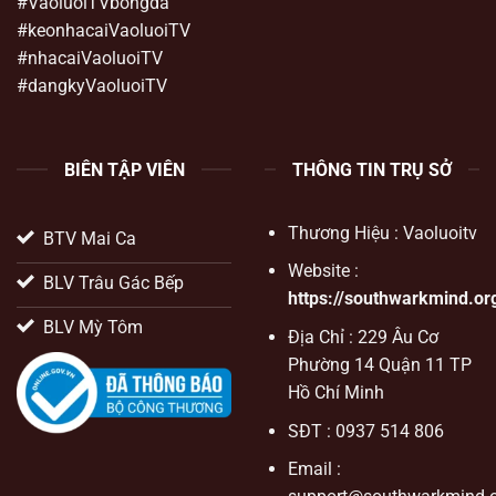
#VaoluoiTVbongda
#keonhacaiVaoluoiTV
#nhacaiVaoluoiTV
#dangkyVaoluoiTV
BIÊN TẬP VIÊN
THÔNG TIN TRỤ SỞ
Thương Hiệu : Vaoluoitv
BTV Mai Ca
Website :
BLV Trâu Gác Bếp
https://southwarkmind.or
BLV Mỳ Tôm
Địa Chỉ : 229 Âu Cơ
Phường 14 Quận 11 TP
Hồ Chí Minh
SĐT : 0937 514 806
Email :