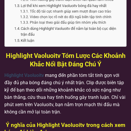
Lợi thế khi xem Highlight Vaoluoitv bóng đá hay nhất
Tốc độ tải cực nhanh giúp xem mượt đoạn cao trào
Video chọn lọc rõ nét do đội ngũ biên tập tinh chỉnh
Phân loại theo giải đấu giúp tìm nhóm yêu thích
Cách dùng Highlight Vaoluoitv để nắm lại toàn bộ cục diện
trận đấu
Kết luận
Highlight Vaoluoitv Tóm Lược Các Khoảnh
Khắc Nổi Bật Đáng Chú Ý
Highlight Vaoluoitv
mang đến phần tóm tắt tinh gọn với
đầy đủ pha bóng đáng chú ý nhất trận. Clip được biên tập
kỹ để bạn theo dõi những khoảnh khắc có sức nặng như
bàn thắng, cứu thua hay tình huống gây tranh luận. Chỉ vài
phút xem trên Vaoluoitv, bạn nắm trọn mạch thi đấu mà
không cần mở lại toàn trận.
Ý nghĩa của Highlight Vaoluoitv trong cách xem