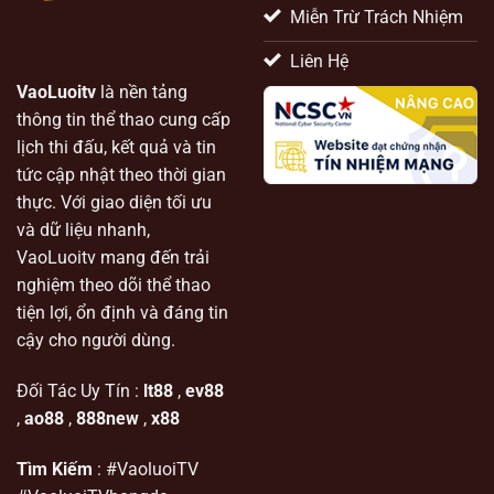
Miễn Trừ Trách Nhiệm
Liên Hệ
VaoLuoitv
là nền tảng
thông tin thể thao cung cấp
lịch thi đấu, kết quả và tin
tức cập nhật theo thời gian
thực. Với giao diện tối ưu
và dữ liệu nhanh,
VaoLuoitv mang đến trải
nghiệm theo dõi thể thao
tiện lợi, ổn định và đáng tin
cậy cho người dùng.
Đối Tác Uy Tín :
lt88
,
ev88
,
ao88
,
888new
,
x88
Tìm Kiếm
: #VaoluoiTV