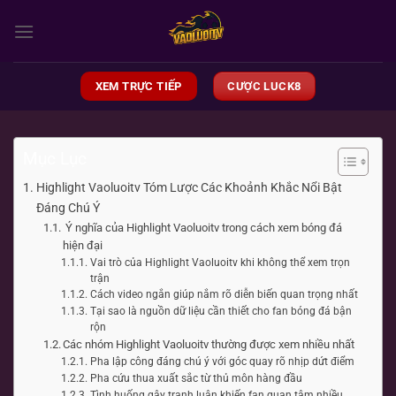
Chuyển
đến
nội
dung
XEM TRỰC TIẾP
CƯỢC LUCK8
Mục Lục
Highlight Vaoluoitv Tóm Lược Các Khoảnh Khắc Nổi Bật
Đáng Chú Ý
Ý nghĩa của Highlight Vaoluoitv trong cách xem bóng đá
hiện đại
Vai trò của Highlight Vaoluoitv khi không thể xem trọn
trận
Cách video ngắn giúp nắm rõ diễn biến quan trọng nhất
Tại sao là nguồn dữ liệu cần thiết cho fan bóng đá bận
rộn
Các nhóm Highlight Vaoluoitv thường được xem nhiều nhất
Pha lập công đáng chú ý với góc quay rõ nhịp dứt điểm
Pha cứu thua xuất sắc từ thủ môn hàng đầu
Tình huống gây tranh luận khiến fan quan tâm nhiều