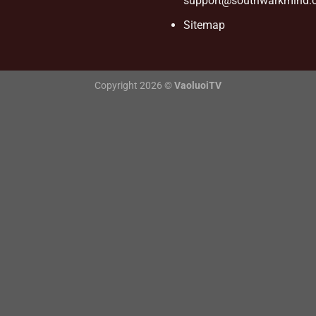
support@southwarkmind.o
Sitemap
Copyright 2026 ©
VaoluoiTV