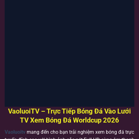
VaoluoiTV – Trực Tiếp Bóng Đá Vào Lưới
TV Xem Bóng Đá Worldcup 2026
Vaoluoitv
mang đến cho bạn trải nghiệm xem bóng đá trực