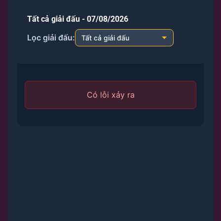
Tất cả giải đấu -
07/08/2026
Lọc giải đấu:
Có lỗi xảy ra