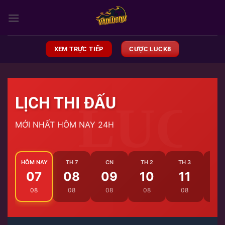
Chuyển
đến
nội
dung
XEM TRỰC TIẾP
CƯỢC LUCK8
LỊCH THI ĐẤU
MỚI NHẤT HÔM NAY 24H
HÔM NAY
TH 7
CN
TH 2
TH 3
TH
07
08
09
10
11
1
08
08
08
08
08
0