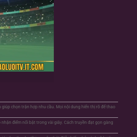
iúp chọn trận hợp nhu cầu. Mọi nội dung hiển thị rõ để thao
p nhận điểm nổi bật trong vài giây. Cách truyền đạt gọn gàng