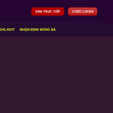
XEM TRỰC TIẾP
CƯỢC LUCK8
GHLIGHT
NHẬN ĐỊNH BÓNG ĐÁ