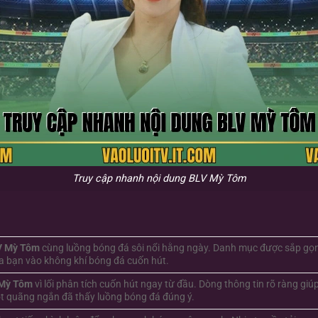
Truy cập nhanh nội dung BLV Mỳ Tôm
V Mỳ Tôm
cùng luồng bóng đá sôi nổi hằng ngày. Danh mục được sắp gọn g
a bạn vào không khí bóng đá cuốn hút.
Mỳ Tôm
vì lối phân tích cuốn hút ngay từ đầu. Dòng thông tin rõ ràng giú
ột quãng ngắn đã thấy luồng bóng đá đúng ý.