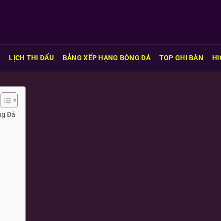
Á
LỊCH THI ĐẤU
BẢNG XẾP HẠNG BÓNG ĐÁ
TOP GHI BÀN
HI
ng Đá