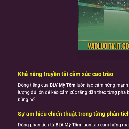
Khả năng truyền tải cảm xúc cao trào
Dòng tiếng của
BLV Mỳ Tôm
luôn tạo cảm hứng mạnh đ
lượng đủ lớn để kéo cảm xúc tăng dần theo từng pha b
bùng nổ.
Sự am hiểu chiến thuật trong từng phân tíc
Dòng phân tích từ
BLV Mỳ Tôm
luôn tạo cảm hứng mạnh