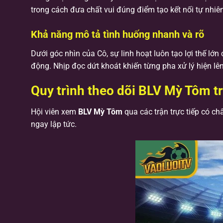
trong cách đưa chất vui đúng điểm tạo kết nối tự nhi
Khả năng mô tả tình huống nhanh và rõ
Dưới góc nhìn của Cô, sự linh hoạt luôn tạo lợi thế lớ
động. Nhịp đọc dứt khoát khiến từng pha xử lý hiện lên
Quy trình theo dõi BLV Mỳ Tôm t
Hội viên xem
BLV Mỳ Tôm
qua các trận trực tiếp có ch
ngay lập tức.