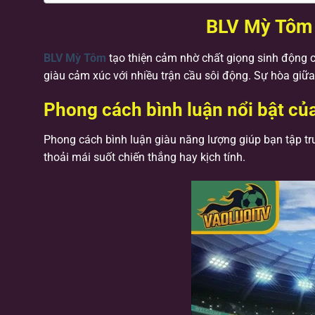
BLV Mỳ Tôm 
BLV Mỳ Tôm
tạo thiện cảm nhờ chất giọng sinh động 
giàu cảm xúc với nhiều trận cầu sôi động. Sự hòa giữa
Phong cách bình luận nổi bật c
Phong cách bình luận giàu năng lượng giúp bạn tập tr
thoải mái suốt chiến thắng hay kịch tính.