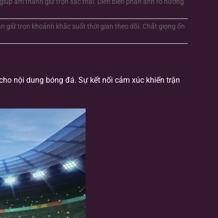
giúp âm thanh giữ trọn sắc thái. Diễn biến phản ánh rõ hướng
 giữ trọn khoảnh khắc suốt thời gian theo dõi. Chất giọng ổn
cho nội dung bóng đá. Sự kết nối cảm xúc khiến trận