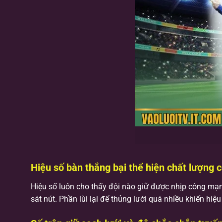
Hiệu số bàn thắng bại thể hiện chất lượng 
Hiệu số luôn cho thấy đội nào giữ được nhịp công mạ
sát nút. Phần lùi lại để thủng lưới quá nhiều khiến hi