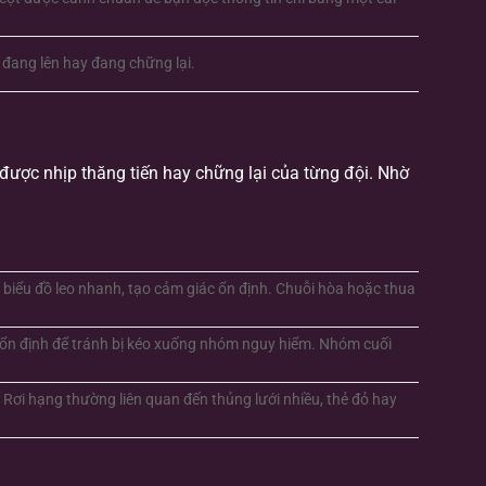
i đang lên hay đang chững lại.
c được nhịp thăng tiến hay chững lại của từng đội. Nhờ
 biểu đồ leo nhanh, tạo cảm giác ổn định. Chuỗi hòa hoặc thua
n ổn định để tránh bị kéo xuống nhóm nguy hiểm. Nhóm cuối
i hạng thường liên quan đến thủng lưới nhiều, thẻ đỏ hay