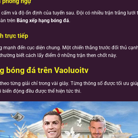
n phòng ngự
ấm và độ ổn định của tuyến sau. Đội có nhiều trận trắng lưới th
oàn trên
Bảng xếp hạng bóng đá
.
 trực tiếp
ng mạnh đến cục diện chung. Một chiến thắng trước đối thủ cạnh
 thường biết cách lấy điểm ở những trận then chốt này.
ng bóng đá trên Vaoluoitv
theo từng giải chỉ trong vài giây. Từng thông số được tối ưu gi
i biến động đều được thể hiện tức thì.