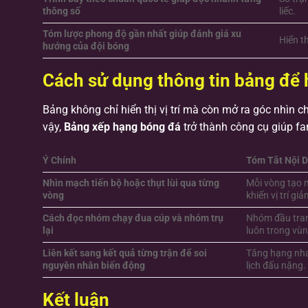
thông số
liếc.
Tóm lược phong độ gần nhất giúp đánh giá xu
Hiển t
hướng của đội bóng
Cách sử dụng thông tin bảng để 
Bảng không chỉ hiển thị vị trí mà còn mở ra góc nhìn c
vậy,
Bảng xếp hạng bóng đá
trở thành công cụ giúp fa
Ý Chính
Tóm Tắt Nội 
Nhìn mạch tiến bộ hoặc thụt lùi qua từng
Mỗi vòng tạo m
vòng
khiến vị trí giả
Cách đọc nhóm chạy đua cúp và nhóm trụ
Nhóm đầu tran
lại
luôn trong vùn
Liên kết sang kết quả từng trận để soi
Tăng hạng nha
nguyên nhân biến động
lịch đấu nặng
Kết luận