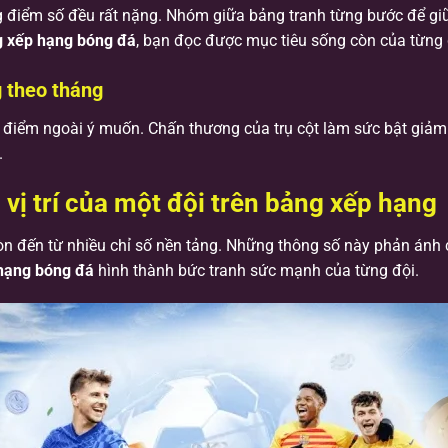
g điểm số đều rất nặng. Nhóm giữa bảng tranh từng bước để gi
 xếp hạng bóng đá
, bạn đọc được mục tiêu sống còn của từng 
 theo tháng
ơi điểm ngoài ý muốn. Chấn thương của trụ cột làm sức bật giảm
.
 vị trí của một đội trên bảng xếp hạng
n đến từ nhiều chỉ số nền tảng. Những thông số này phản ánh 
hạng bóng đá
hình thành bức tranh sức mạnh của từng đội.