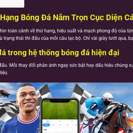
Hạng Bóng Đá Nắm Trọn Cục Diện Cá
hìn toàn cảnh về thứ hạng, hiệu suất và mạch phong độ của từn
ạng thái thi đấu của mỗi câu lạc bộ. Chỉ vài giây lướt qua, bạ
đá trong hệ thống bóng đá hiện đại
đấu. Mỗi thay đổi phản ánh ngay sức bật hay dấu hiệu chùng xu
liệu.