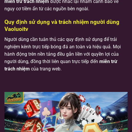
miễn trừ trách nhiệm
được nhắc lại nhằm cảnh báo về
nguy cơ tiềm ẩn từ các nguồn bên ngoài.
Quy định sử dụng và trách nhiệm người dùng
Vaoluoitv
Người dùng cần tuân thủ các quy định sử dụng để trải
nghiệm kênh trực tiếp bóng đá an toàn và hiệu quả. Mọi
hành động trên nền tảng đều gắn liền với quyền lợi của
người dùng, đồng thời liên quan trực tiếp đến
miễn trừ
trách nhiệm
của trang web.