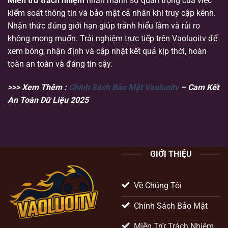
Miễn trừ trách nhiệm
nhấn mạnh sự quan trọng của việc
kiểm soát thông tin và bảo mật cá nhân khi truy cập kênh.
Nhận thức đúng giới hạn giúp tránh hiểu lầm và rủi ro
không mong muốn. Trải nghiệm trực tiếp trên Vaoluoitv để
xem bóng, nhận định và cập nhật kết quả kịp thời, hoàn
toàn an toàn và đáng tin cậy.
>>> Xem Thêm :
Chính Sách Bảo Mật Vaoluoitv
– Cam Kết
An Toàn Dữ Liệu 2025
GIỚI THIỆU
Về Chúng Tôi
Chính Sách Bảo Mật
Miễn Trừ Trách Nhiệm