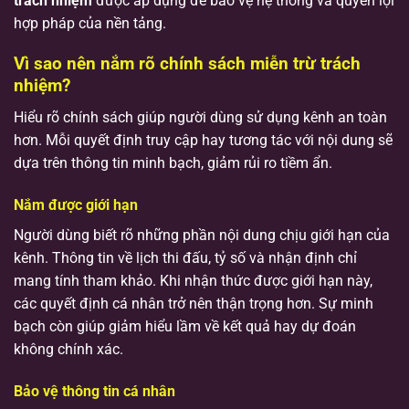
trách nhiệm
được áp dụng để bảo vệ hệ thống và quyền lợi
hợp pháp của nền tảng.
Vì sao nên nắm rõ chính sách miễn trừ trách
nhiệm?
Hiểu rõ chính sách giúp người dùng sử dụng kênh an toàn
hơn. Mỗi quyết định truy cập hay tương tác với nội dung sẽ
dựa trên thông tin minh bạch, giảm rủi ro tiềm ẩn.
Nắm được giới hạn
Người dùng biết rõ những phần nội dung chịu giới hạn của
kênh. Thông tin về lịch thi đấu, tỷ số và nhận định chỉ
mang tính tham khảo. Khi nhận thức được giới hạn này,
các quyết định cá nhân trở nên thận trọng hơn. Sự minh
bạch còn giúp giảm hiểu lầm về kết quả hay dự đoán
không chính xác.
Bảo vệ thông tin cá nhân