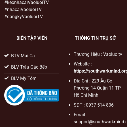
#keonhacaiVaoluoiTV
#nhacaiVaoluoiTV
#dangkyVaoluoiTV
BIÊN TẬP VIÊN
THÔNG TIN TRỤ SỞ
Thương Hiệu : Vaoluoitv
BTV Mai Ca
Website :
BLV Trâu Gác Bếp
https://southwarkmind.or
BLV Mỳ Tôm
Địa Chỉ : 229 Âu Cơ
Phường 14 Quận 11 TP
Hồ Chí Minh
SĐT : 0937 514 806
Email :
support@southwarkmind.o