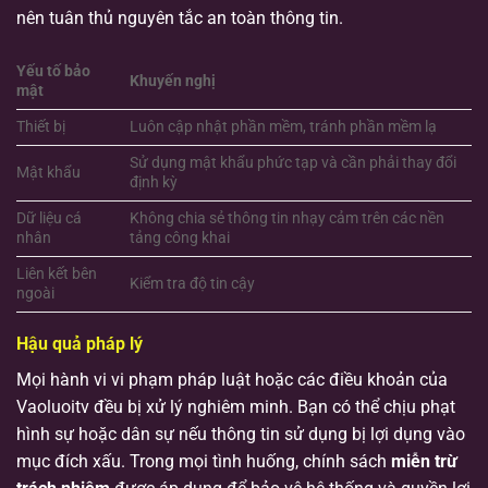
nên tuân thủ nguyên tắc an toàn thông tin.
Yếu tố bảo
Khuyến nghị
mật
Thiết bị
Luôn cập nhật phần mềm, tránh phần mềm lạ
Sử dụng mật khẩu phức tạp và cần phải thay đổi
Mật khẩu
định kỳ
Dữ liệu cá
Không chia sẻ thông tin nhạy cảm trên các nền
nhân
tảng công khai
Liên kết bên
Kiểm tra độ tin cậy
ngoài
Hậu quả pháp lý
Mọi hành vi vi phạm pháp luật hoặc các điều khoản của
Vaoluoitv đều bị xử lý nghiêm minh. Bạn có thể chịu phạt
hình sự hoặc dân sự nếu thông tin sử dụng bị lợi dụng vào
mục đích xấu. Trong mọi tình huống, chính sách
miễn trừ