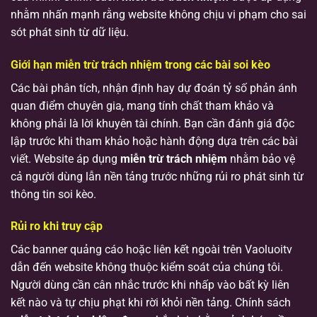
nhằm nhấn mạnh rằng website không chịu vi phạm cho sai
sót phát sinh từ dữ liệu.
Giới hạn miễn trừ trách nhiệm trong các bài soi kèo
Các bài phân tích, nhận định hay dự đoán tỷ số phản ánh
quan điểm chuyên gia, mang tính chất tham khảo và
không phải là lời khuyên tài chính. Bạn cần đánh giá độc
lập trước khi tham khảo hoặc hành động dựa trên các bài
viết. Website áp dụng
miễn trừ trách nhiệm
nhằm bảo vệ
cả người dùng lẫn nền tảng trước những rủi ro phát sinh từ
thông tin soi kèo.
Rủi ro khi truy cập
Các banner quảng cáo hoặc liên kết ngoài trên Vaoluoitv
dẫn đến website không thuộc kiểm soát của chúng tôi.
Người dùng cần cân nhắc trước khi nhấp vào bất kỳ liên
kết nào và tự chịu phạt khi rời khỏi nền tảng. Chính sách