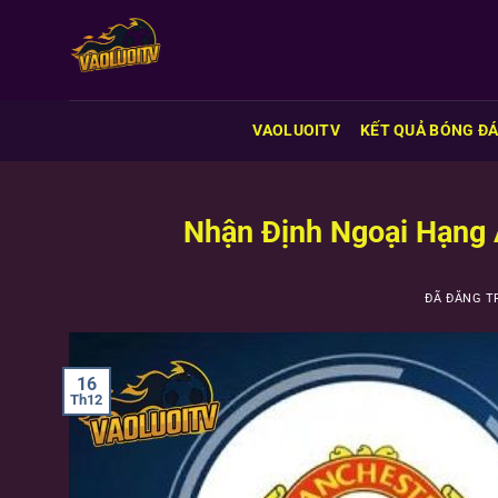
Chuyển
đến
nội
dung
VAOLUOITV
KẾT QUẢ BÓNG Đ
Nhận Định Ngoại Hạng 
ĐÃ ĐĂNG 
16
Th12