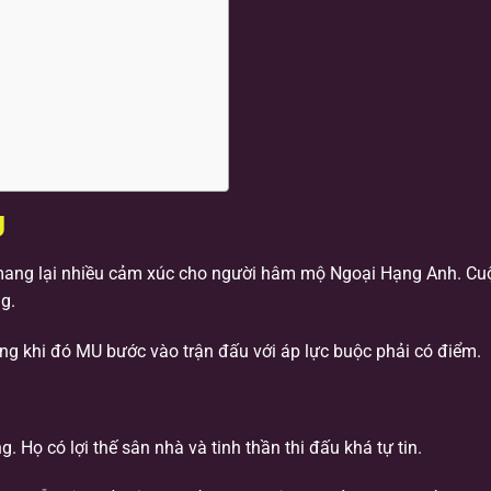
U
n mang lại nhiều cảm xúc cho người hâm mộ Ngoại Hạng Anh. C
g.
ong khi đó MU bước vào trận đấu với áp lực buộc phải có điểm.
g. Họ có lợi thế sân nhà và tinh thần thi đấu khá tự tin.