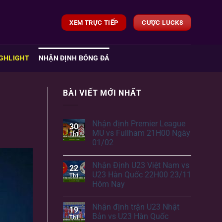
XEM TRỰC TIẾP
CƯỢC LUCK8
GHLIGHT
NHẬN ĐỊNH BÓNG ĐÁ
BÀI VIẾT MỚI NHẤT
Nhận định Premier League
30
MU vs Fullham 21H00 Ngày
Th1
01/02
Nhận Định U23 Việt Nam vs
22
U23 Hàn Quốc 22H00 23/11
Th1
Hôm Nay
Nhận định trận U23 Nhật
19
Bản vs U23 Hàn Quốc
Th1