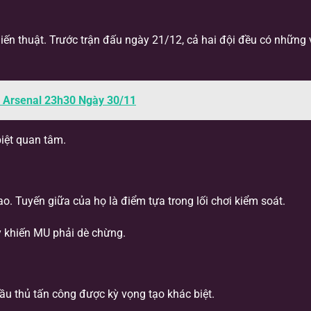
ến thuật. Trước trận đấu ngày 21/12, cả hai đội đều có những
 Arsenal 23h30 Ngày 30/11
biệt quan tâm.
o. Tuyến giữa của họ là điểm tựa trong lối chơi kiểm soát.
ày khiến MU phải dè chừng.
ầu thủ tấn công được kỳ vọng tạo khác biệt.