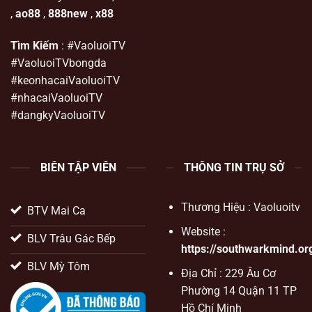
,
ao88
,
888new
,
x88
Tìm Kiếm
: #VaoluoiTV
#VaoluoiTVbongda
#keonhacaiVaoluoiTV
#nhacaiVaoluoiTV
#dangkyVaoluoiTV
BIÊN TẬP VIÊN
THÔNG TIN TRỤ SỞ
Thương Hiệu : Vaoluoitv
BTV Mai Ca
Website :
BLV Trâu Gác Bếp
https://southwarkmind.or
BLV Mỳ Tôm
Địa Chỉ : 229 Âu Cơ
Phường 14 Quận 11 TP
Hồ Chí Minh