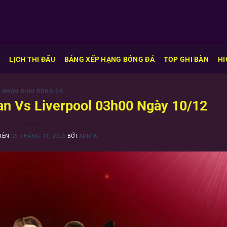
Á
LỊCH THI ĐẤU
BẢNG XẾP HẠNG BÓNG ĐÁ
TOP GHI BÀN
HI
NHẬN ĐỊNH BÓNG ĐÁ
lan Vs Liverpool 03h00 Ngày 10/12
TRÊN
29 THÁNG 11, 2025
BỞI
ADMIN