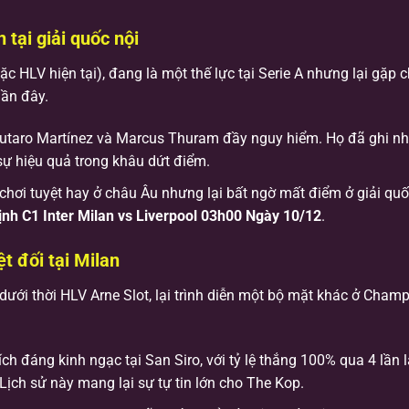
 tại giải quốc nội
ặc HLV hiện tại), đang là một thế lực tại Serie A nhưng lại gặp 
gần đây.
Lautaro Martínez và Marcus Thuram đầy nguy hiểm. Họ đã ghi nh
sự hiệu quả trong khâu dứt điểm.
 chơi tuyệt hay ở châu Âu nhưng lại bất ngờ mất điểm ở giải quố
ịnh C1 Inter Milan vs Liverpool 03h00 Ngày 10/12
.
ệt đối tại Milan
dưới thời HLV Arne Slot, lại trình diễn một bộ mặt khác ở Cham
ch đáng kinh ngạc tại San Siro, với tỷ lệ thắng 100% qua 4 lần 
 Lịch sử này mang lại sự tự tin lớn cho The Kop.