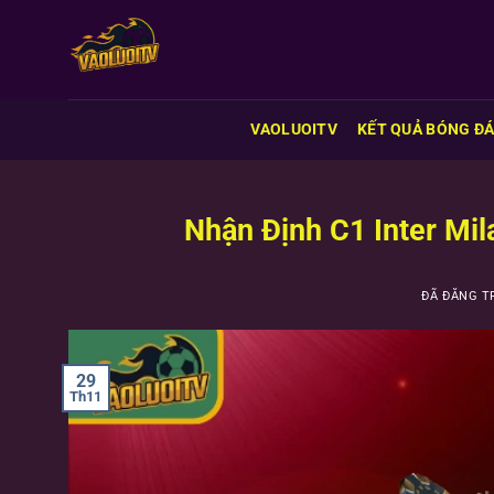
Chuyển
đến
nội
dung
VAOLUOITV
KẾT QUẢ BÓNG Đ
Nhận Định C1 Inter Mi
ĐÃ ĐĂNG 
29
Th11