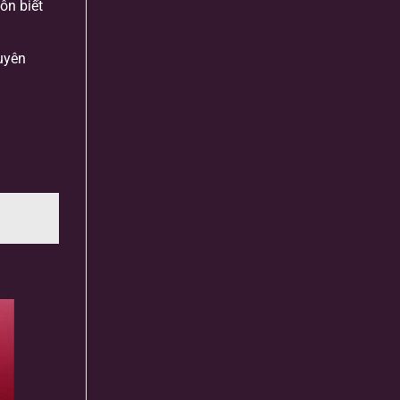
ôn biết
uyên