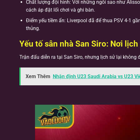
Chất lượng đội hình: Với những ngôi sao như Alisson,
cách áp đặt lối chơi và ghi bàn.
Điểm yếu tiềm ẩn: Liverpool đã để thua PSV 4-1 gầ
thủng.
Yếu tố sân nhà San Siro: Nơi lịch
Trận đấu diễn ra tại San Siro, nhưng lịch sử lại không 
Xem Thêm
Nhận định U23 Saudi Arabia vs U23 V