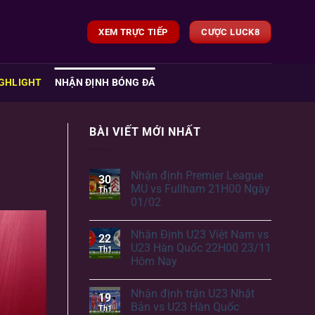
XEM TRỰC TIẾP
CƯỢC LUCK8
GHLIGHT
NHẬN ĐỊNH BÓNG ĐÁ
BÀI VIẾT MỚI NHẤT
Nhận định Premier League
30
MU vs Fullham 21H00 Ngày
Th1
01/02
Nhận Định U23 Việt Nam vs
22
U23 Hàn Quốc 22H00 23/11
Th1
Hôm Nay
Nhận định trận U23 Nhật
19
Bản vs U23 Hàn Quốc
Th1