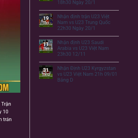
18h30 Ngày 20/1
Nhận định trận U23 Việt
19
Nam vs U23 Trung Quốc
Th1
22h30 Ngày 20/1
Nhận định U23 Saudi
11
Arabia vs U23 Việt Nam
Th1
23h30 12/11
Nhận Định U23 Kyrgyzstan
31
vs U23 Việt Nam 21h 09/01
Th12
Bảng D
 Trận
y 10
m trán