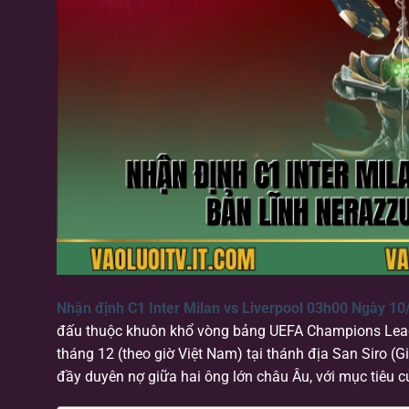
Nhận định C1 Inter Milan vs Liverpool 03h00 Ngày 10
đấu thuộc khuôn khổ vòng bảng UEFA Champions Leagu
tháng 12 (theo giờ Việt Nam) tại thánh địa San Siro (G
đầy duyên nợ giữa hai ông lớn châu Âu, với mục tiêu củ