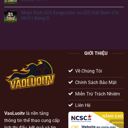
Th1
Nhận Định U23 Kyrgyzstan vs U23 Việt Nam 21h
31
09/01 Bảng D
Th12
GIỚI THIỆU
Về Chúng Tôi
Chính Sách Bảo Mật
Miễn Trừ Trách Nhiệm
Liên Hệ
VaoLuoitv
là nền tảng
thông tin thể thao cung cấp
lịch thi đấu, kết quả và tin